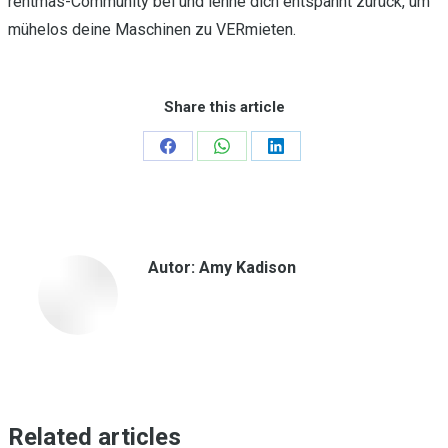
rentmas-Community bei und lehne dich entspannt zurück, um
mühelos deine Maschinen zu VERmieten.
Share this article
Teilen
Teilen
Teilen
auf
auf
auf
Facebook
WhatsApp
LinkedIn
Autor:
Amy Kadison
Related articles