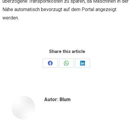
überzogene Transportkosten zu sparen, da Maschinen in der
Nähe automatisch bevorzugt auf dem Portal angezeigt
werden.
Share this article
Teilen
Teilen
Teilen
auf
auf
auf
Facebook
WhatsApp
LinkedIn
Autor:
Blum