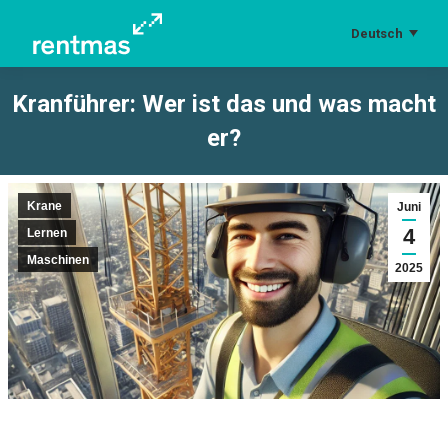
Deutsch
Kranführer: Wer ist das und was macht
er?
Sie befinden sich hier:
Krane
Juni
4
Lernen
Maschinen
2025