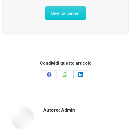
Diventa partner
Condividi questo articolo
Condividi
Condividi
Condividi
su
su
su
Facebook
WhatsApp
LinkedIn
Autore:
Admin