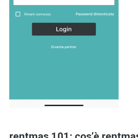
rentmas 101: cos’è rentma