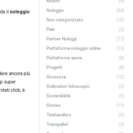
Muletti
(4)
Noleggio
(24)
da il
noleggio
Non categorizzato
(18)
Pale
(2)
Partner Noleggi
(17)
Piattaforma noleggio online
(12)
Piattaforme aeree
(8)
Progetti
(8)
dere ancora più
Sicurezza
(12)
pp super
Sollevatori telescopici
(2)
itati click, è
Sostenibilità
(9)
Stories
(11)
Telehandlers
(3)
Transpallet
(2)