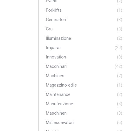
Eventi
(7)
Forklifts
(1)
Generatori
(3)
Gru
(3)
Illuminazione
(2)
Impara
(29)
Innovation
(8)
Macchinari
(42)
Machines
(7)
Magazzino edile
(1)
Maintenance
(2)
Manutenzione
(3)
Maschinen
(3)
Miniescavatori
(6)