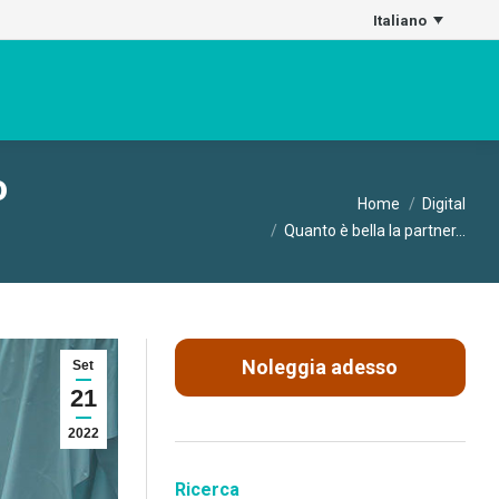
Italiano
o
Tu sei qui:
Home
Digital
Quanto è bella la partner…
Noleggia adesso
Set
21
2022
Ricerca