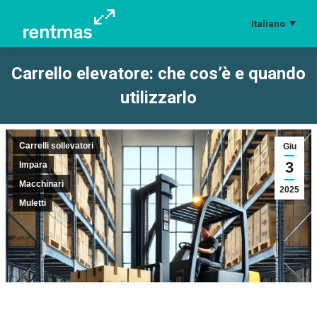
Italiano
Carrello elevatore: che cos’è e quando
utilizzarlo
Tu sei qui:
Carrelli sollevatori
Giu
3
Impara
Macchinari
2025
Muletti